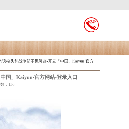
的诱掖头和战争部不见脚迹-开云「中国」Kaiyun·官方
国」Kaiyun·官方网站-登录入口
次数：136