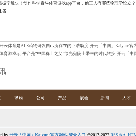
杨振宁散失！动作科学泰斗体育游戏app平台，他王人有哪些物理学设立？
北省
开云体育是ALS药物研发自己所存在的巨浩劫度-开云「中国」Kaiyun·官
体育游戏app平台是“中国稀土之父”徐光宪院士带来的时代转换-开云「中国」
讯
应
求购
公司
产品
展会
新闻
人才
ed by
开云「中国」Kaiyun·官方网站-登录入口
@2013-2022
RSS地图
HT