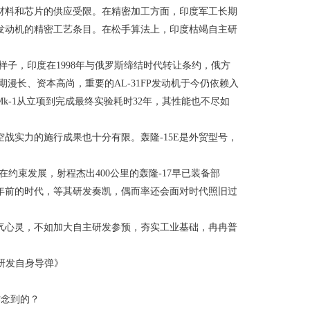
材料和芯片的供应受限。在精密加工方面，印度军工长期
发动机的精密工艺条目。在松手算法上，印度枯竭自主研
样子，印度在1998年与俄罗斯缔结时代转让条约，俄方
期漫长、资本高尚，重要的AL-31FP发动机于今仍依赖入
k-1从立项到完成最终实验耗时32年，其性能也不尽如
空战实力的施行成果也十分有限。轰隆-15E是外贸型号，
。
约束发展，射程杰出400公里的轰隆-17早已装备部
年前的时代，等其研发奏凯，偶而率还会面对时代照旧过
元气心灵，不如加大自主研发参预，夯实工业基础，冉冉普
。
代研发自身导弹》
作念到的？