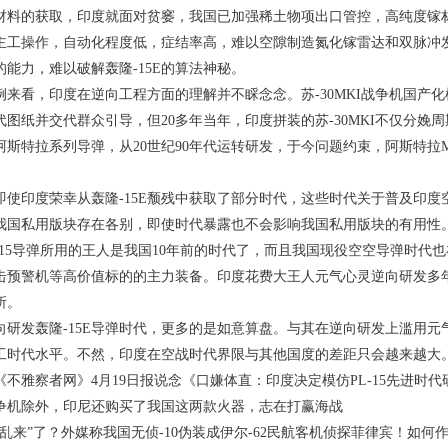
材料的获取，印度就面对贫窭，我国已加强稀土物项出口管控，高纯度镓
主工操作，自动化程度低，症结率高，难以空隙制造氮化镓雷达和双脉冲
的能力，难以破解轰隆-15E的算法神秘。
例来看，印度在逆向工程方面的理解并不睬念念。苏-30MKI战争机国产化
图纸并交代群众引导，但20多年当年，印度拼装的苏-30MKI不仅分娩周
阿斯特拉系列导弹，从20世纪90年代运转研发，于今问题约束，阿斯特拉M
。
即使印度荣幸从轰隆-15E颓残中获取了部分时代，这些时代关于普及印度
我国私用版块存在各别，即使时代暴露也不会影响我国私用版块的有用性
15导弹所用的王人是我国10年前的时代了，而且我国现役空空导弹时代也在
击预警机等高价值标的的主力装备。印度花费大王人元气心灵逆向研发多
所。
向研发轰隆-15E导弹时代，更多的是如意算盘。与其在逆向研发上滥用
工时代水平。不然，印度在空战时代界限与其他国度的差距只会越来越大
《不雅察者网》4月19日报说念《口嫌体直：印度决定模仿PL-15先进时
B战争机除外，印尼还购买了我国这两款火器，志在打赢海战
乱来”了？外媒称我国无侦-10伪装成伊尔-62民航客机侦探菲律宾！如何