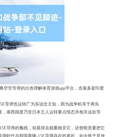
E）汉典空空导弹的出色理解体育游戏app平台，击落多架印度
15E导弹也运转广为东说念主知，因为战争机等于再先
扫尾，泰西国度乃至日本王人运转要点情态并相关这款导
15E导弹的颓残，却莫得去稳重相关它，还曾暗意要把它
弹时代与我国轰隆-15E导弹存在的差距，如今终于是放