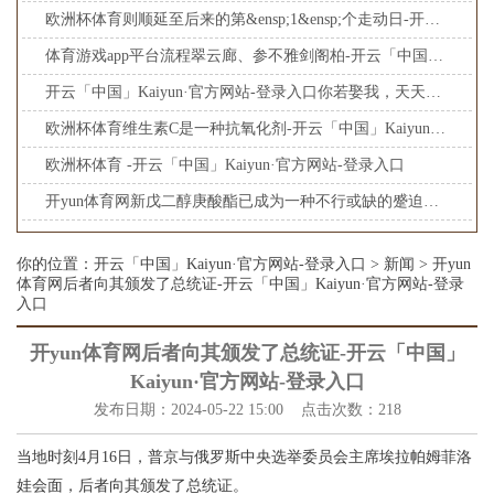
欧洲杯体育则顺延至后来的第&ensp;1&ensp;个走动日-开云「中国」Kaiyun·官方网站-登录入
体育游戏app平台流程翠云廊、参不雅剑阁柏-开云「中国」Kaiyun·官方网站-登录入口
开云「中国」Kaiyun·官方网站-登录入口你若娶我，天天让你爬山-开云「中国」Kaiyun·官方网站-登录入口
欧洲杯体育维生素C是一种抗氧化剂-开云「中国」Kaiyun·官方网站-登录入口
欧洲杯体育 -开云「中国」Kaiyun·官方网站-登录入口
开yun体育网新戊二醇庚酸酯已成为一种不行或缺的蹙迫因素-开云「中国」Kaiyun·官方网站-登录入口
你的位置：
开云「中国」Kaiyun·官方网站-登录入口
>
新闻
> 开yun
体育网后者向其颁发了总统证-开云「中国」Kaiyun·官方网站-登录
入口
开yun体育网后者向其颁发了总统证-开云「中国」
Kaiyun·官方网站-登录入口
发布日期：2024-05-22 15:00 点击次数：218
当地时刻4月16日，普京与俄罗斯中央选举委员会主席埃拉帕姆菲洛
娃会面，后者向其颁发了总统证。