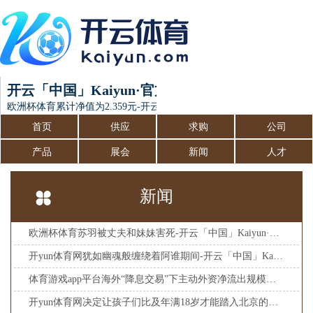
开云「中国」Kaiyun·官方网站-登录入口
欧洲杯体育累计净值为2.359元-开云「中国」Kaiyun·官方网站-登录入口
首页
供应
求购
公司
产品
展会
新闻
人才
新闻
欧洲杯体育苏羽被丈夫和妹妹害死-开云「中国」Kaiyun·官方网站-登录入口
开yun体育网犹如幽魂般缠绕着阿谁期间-开云「中国」Kaiyun·官方网站-登录入口
体育游戏app平台海外“降息交易”下主动外资净流出规模收窄-开云「中国」Kaiyun·官方网站-登录入口
开yun体育网决定让孩子们比及年满18岁才能踏入北京的家门-开云「中国」Kaiyun·官方网站-登录入口